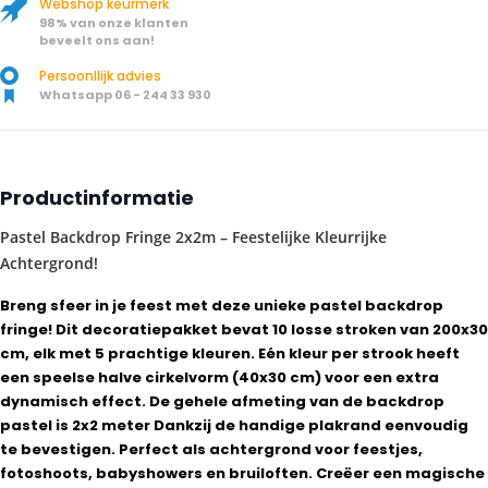
Webshop keurmerk
98% van onze klanten
beveelt ons aan!
Persoonllijk advies
Whatsapp 06 - 244 33 930
Productinformatie
Pastel Backdrop Fringe 2x2m – Feestelijke Kleurrijke
Achtergrond!
Breng sfeer in je feest met deze unieke pastel backdrop
fringe! Dit decoratiepakket bevat 10 losse stroken van 200x30
cm, elk met 5 prachtige kleuren. Eén kleur per strook heeft
een speelse halve cirkelvorm (40x30 cm) voor een extra
dynamisch effect. De gehele afmeting van de backdrop
pastel is 2x2 meter Dankzij de handige plakrand eenvoudig
te bevestigen. Perfect als achtergrond voor feestjes,
fotoshoots, babyshowers en bruiloften. Creëer een magische