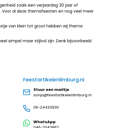
enheid zoals een verjaardag 30 jaar of
st. Voor al deze themafeesten en nog veel meer
stje van klein tot groot hebben wij thema
eel simpel maar stijlvol zijn. Denk bijvoorbeeld
Feestartikelenlimburg.nl
Stuur een mailtje
sonja@feestartikelenlimburg.nl
06-24433930
WhatsApp
046-2043862