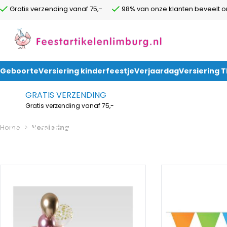
Gratis verzending vanaf 75,-
98% van onze klanten beveelt o
Geboorte
Versiering kinderfeestje
Verjaardag
Versiering 
Ga naar de inhoud
GRATIS VERZENDING
Gratis verzending vanaf 75,-
VERSIERING
Home
>
Versiering