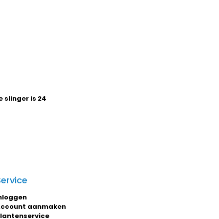
 slinger is 24
Service
nloggen
ccount aanmaken
lantenservice