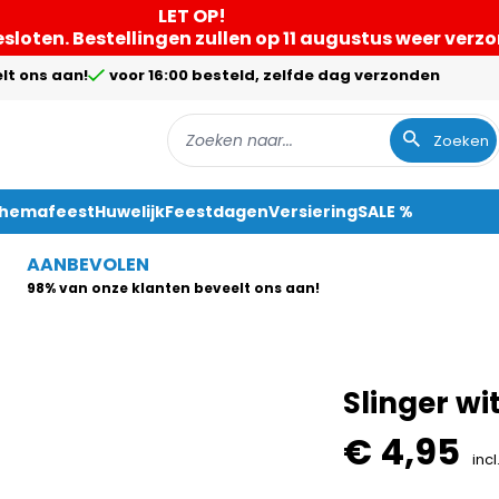
LET OP!
gesloten. Bestellingen zullen op 11 augustus weer ver
lt ons aan!
voor 16:00 besteld, zelfde dag verzonden
Zoeken
Themafeest
Huwelijk
Feestdagen
Versiering
SALE %
AANBEVOLEN
98% van onze klanten beveelt ons aan!
Slinger wi
€ 4,95
incl