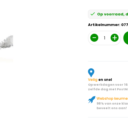
Op voorraad, d
Artikelnummer:
07
Aantal
Veilig
en snel
Op werkdagen voor 16:
zelfde dag met PostN
Webshop keurme
98% van onze kla
beveelt ons aan!