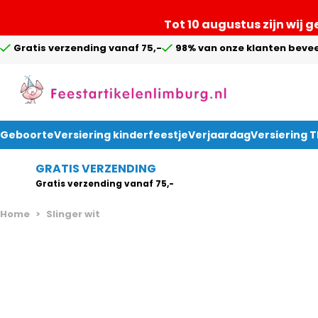
Tot 10 augustus zijn wij 
Gratis verzending vanaf 75,-
98% van onze klanten bevee
Geboorte
Versiering kinderfeestje
Verjaardag
Versiering 
Ga naar de inhoud
GRATIS VERZENDING
Gratis verzending vanaf 75,-
Home
>
Slinger wit