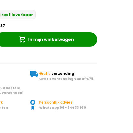
irect leverbaar
737
In mijn winkelwagen
Gratis
verzending
Gratis verzending vanaf €75.
00 besteld,
L verzonden!
rk
Persoonllijk advies
nten
Whatsapp 06 - 244 33 930