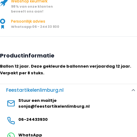
Webshop keurmerk
98% van onze klanten
beveelt ons aan!
Persoonllijk advies
Whatsapp 06 - 244 33 930
Productinformatie
Ballon 12 jaar. Deze gekleurde ballonnen verjaardag 12 jaar.
Verpakt per 8 stuks.
Feestartikelenlimburg.nl
Stuur een mailtje
sonja@feestartikelenlimburg.nl
06-24433930
WhatsApp