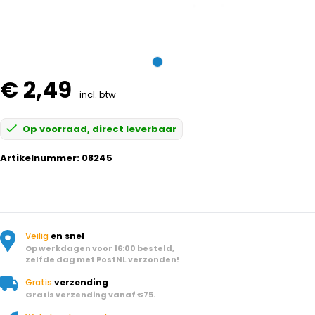
€ 2,49
incl. btw
Op voorraad, direct leverbaar
Artikelnummer:
08245
Veilig
en snel
Op werkdagen voor 16:00 besteld,
zelfde dag met PostNL verzonden!
Gratis
verzending
Gratis verzending vanaf €75.