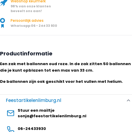
Webshop keurmerk
98% van onze klanten
beveelt ons aan!
Persoonllijk advies
Whatsapp 06 - 244 33 930
Productinformatie
Een zak met ballonnen oud roze. In de zak zitten 50 ballonnen
die je kunt opblazen tot een max van 33 cm.
De ballonnen zijn ook geschikt voor het vullen met helium.
Feestartikelenlimburg.nl
Stuur een mailtje
sonja@feestartikelenlimburg.nl
06-24433930