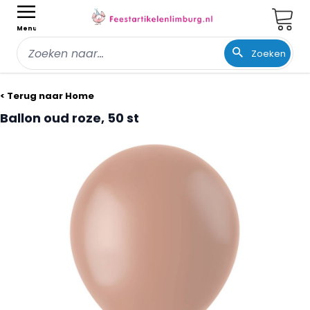
Wink
Menu
Zoeken
Ga naar de inhoud
< Terug naar Home
Ballon oud roze, 50 st