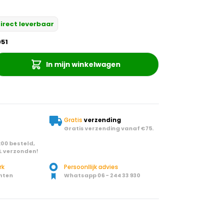
irect leverbaar
51
In mijn winkelwagen
Gratis
verzending
Gratis verzending vanaf €75.
00 besteld,
L verzonden!
rk
Persoonllijk advies
nten
Whatsapp 06 - 244 33 930