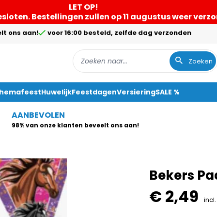
LET OP!
gesloten. Bestellingen zullen op 11 augustus weer ver
lt ons aan!
voor 16:00 besteld, zelfde dag verzonden
Zoeken
Themafeest
Huwelijk
Feestdagen
Versiering
SALE %
AANBEVOLEN
98% van onze klanten beveelt ons aan!
Bekers Paa
€ 2,49
incl