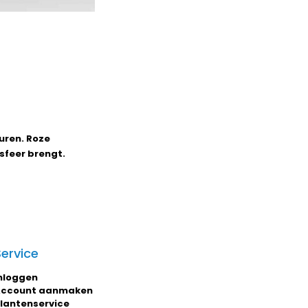
euren. Roze
 sfeer brengt.
Service
nloggen
ccount aanmaken
lantenservice