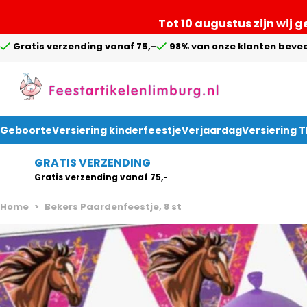
Tot 10 augustus zijn wij 
Gratis verzending vanaf 75,-
98% van onze klanten bevee
Geboorte
Versiering kinderfeestje
Verjaardag
Versiering 
Ga naar de inhoud
GRATIS VERZENDING
Gratis verzending vanaf 75,-
Home
>
Bekers Paardenfeestje, 8 st