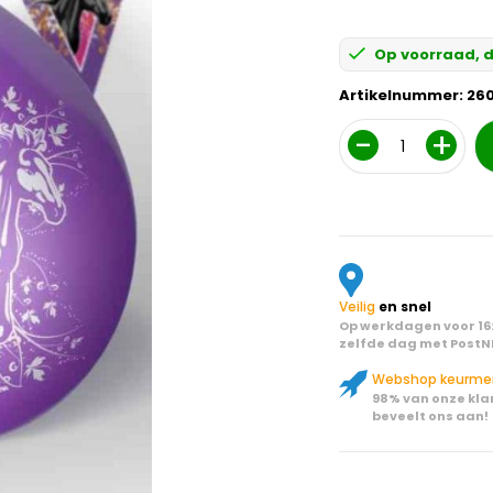
Op voorraad, d
Artikelnummer:
260
Aantal
Veilig
en snel
Op werkdagen voor 16:
zelfde dag met PostN
Webshop keurme
98% van onze kla
beveelt ons aan!