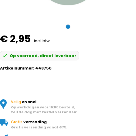
€ 2,95
incl. btw
Op voorraad, direct leverbaar
Artikelnummer:
448750
Veilig
en snel
Op werkdagen voor 16:00 besteld,
zelfde dag met PostNL verzonden!
Gratis
verzending
Gratis verzending vanaf €75.