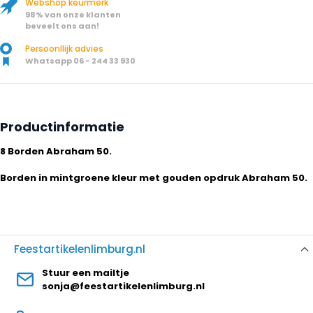
Webshop keurmerk
98% van onze klanten
beveelt ons aan!
Persoonllijk advies
Whatsapp 06 - 244 33 930
Productinformatie
8 Borden Abraham 50.
Borden in mintgroene kleur met gouden opdruk Abraham 50.
Feestartikelenlimburg.nl
Stuur een mailtje
sonja@feestartikelenlimburg.nl