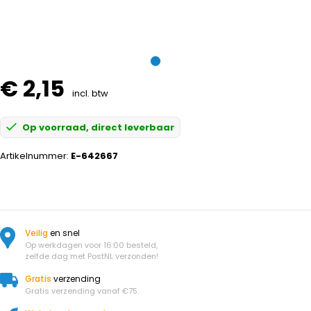
€ 2,15
incl. btw
Op voorraad, direct leverbaar
Artikelnummer:
E-642667
Veilig
en snel
Op werkdagen voor 16:00 besteld,
zelfde dag met PostNL verzonden!
Gratis
verzending
Gratis verzending vanaf €75.