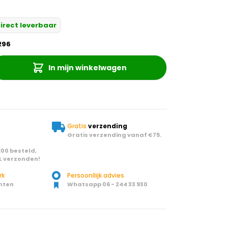
irect leverbaar
296
In mijn winkelwagen
Gratis
verzending
Gratis verzending vanaf €75.
00 besteld,
L verzonden!
rk
Persoonllijk advies
nten
Whatsapp 06 - 244 33 930