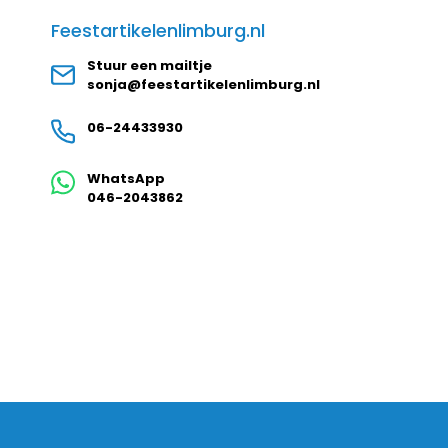
Feestartikelenlimburg.nl
Stuur een mailtje
sonja@feestartikelenlimburg.nl
06-24433930
WhatsApp
046-2043862