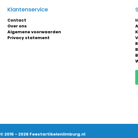
Klantenservice
Contact
I
Over ons
A
Algemene voorwaarden
K
Privacy statement
V
R
B
B
W
© 2015 - 2026 Feestartikelenlimburg.nl