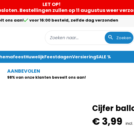
LET OP!
gesloten. Bestellingen zullen op 11 augustus weer ver
lt ons aan!
voor 16:00 besteld, zelfde dag verzonden
Zoeken
Themafeest
Huwelijk
Feestdagen
Versiering
SALE %
AANBEVOLEN
98% van onze klanten beveelt ons aan!
Cijfer bal
€ 3,99
incl