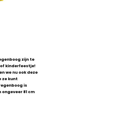
regenboog zijn te
of kinderfeestje!
ben we nu ook deze
 ze kunt
 regenboog is
an ongeveer 81 cm