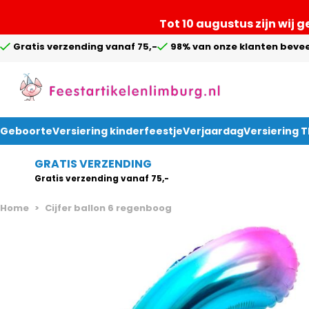
Tot 10 augustus zijn wij 
Gratis verzending vanaf 75,-
98% van onze klanten bevee
Geboorte
Versiering kinderfeestje
Verjaardag
Versiering 
Ga naar de inhoud
GRATIS VERZENDING
Gratis verzending vanaf 75,-
Home
>
Cijfer ballon 6 regenboog