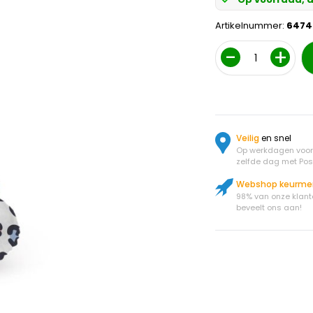
Artikelnummer:
6474
Aantal
Veilig
en snel
Op werkdagen voor 
zelfde dag met Pos
Webshop keurme
98% van onze klant
beveelt ons aan!