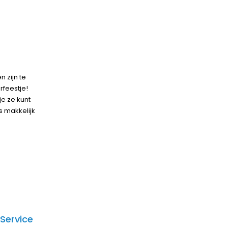
n zijn te
erfeestje!
je ze kunt
s makkelijk
Service