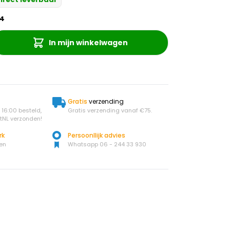
4
In mijn winkelwagen
Gratis
verzending
16:00 besteld,
Gratis verzending vanaf €75.
tNL verzonden!
rk
Persoonllijk advies
en
Whatsapp 06 - 244 33 930