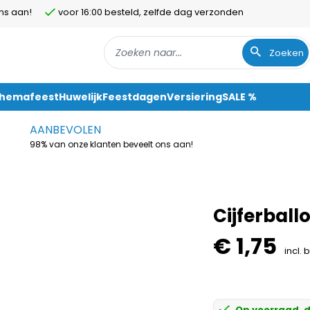
ns aan!
voor 16:00 besteld, zelfde dag verzonden
Zoeken
Themafeest
Huwelijk
Feestdagen
Versiering
SALE %
AANBEVOLEN
98% van onze klanten beveelt ons aan!
Cijferball
€ 1,75
incl. 
Op voorraad, d