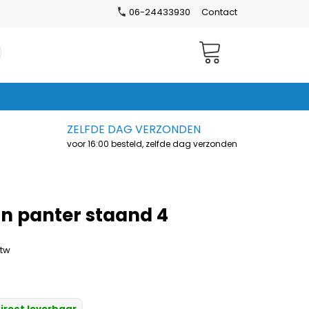
06-24433930
Contact
Winkelwagen
ZELFDE DAG VERZONDEN
voor 16:00 besteld, zelfde dag verzonden
on panter staand 4
btw
irect leverbaar