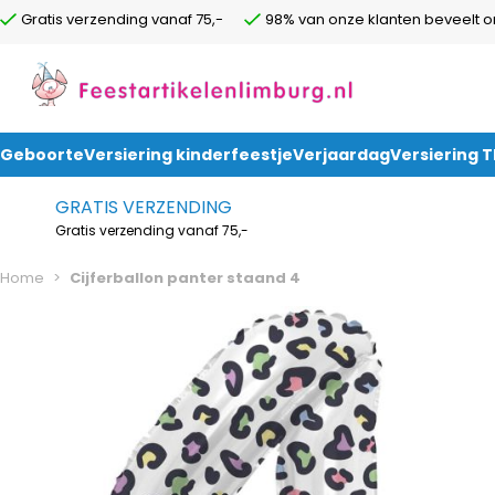
Gratis verzending vanaf 75,-
98% van onze klanten beveelt o
Geboorte
Versiering kinderfeestje
Verjaardag
Versiering 
Ga naar de inhoud
GRATIS VERZENDING
Gratis verzending vanaf 75,-
Home
>
Cijferballon panter staand 4