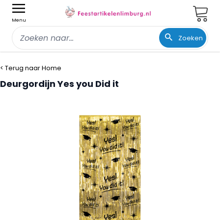
Wink
Menu
Zoeken
Ga naar de inhoud
< Terug naar Home
Deurgordijn Yes you Did it