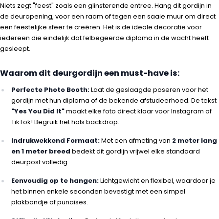
Niets zegt "feest" zoals een glinsterende entree. Hang dit gordijn in
de deuropening, voor een raam of tegen een saaie muur om direct
een feestelijke sfeer te creëren. Het is de ideale decoratie voor
iedereen die eindelijk dat felbegeerde diploma in de wacht heeft
gesleept.
Waarom dit deurgordijn een must-have is:
Perfecte Photo Booth:
Laat de geslaagde poseren voor het
gordijn met hun diploma of de bekende afstudeerhoed. De tekst
"Yes You Did It"
maakt elke foto direct klaar voor Instagram of
TikTok! Begruik het hals backdrop.
Indrukwekkend Formaat:
Met een afmeting van
2 meter lang
en 1 meter breed
bedekt dit gordijn vrijwel elke standaard
deurpost volledig.
Eenvoudig op te hangen:
Lichtgewicht en flexibel, waardoor je
het binnen enkele seconden bevestigt met een simpel
plakbandje of punaises.