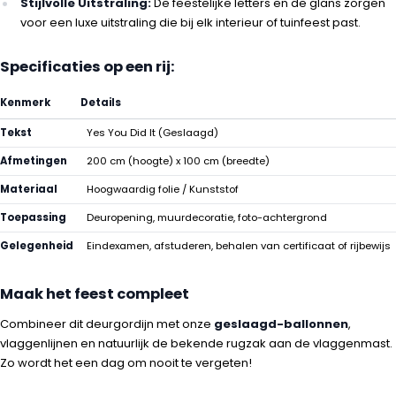
Stijlvolle Uitstraling:
De feestelijke letters en de glans zorgen
voor een luxe uitstraling die bij elk interieur of tuinfeest past.
Specificaties op een rij:
Kenmerk
Details
Tekst
Yes You Did It (Geslaagd)
Afmetingen
200 cm (hoogte) x 100 cm (breedte)
Materiaal
Hoogwaardig folie / Kunststof
Toepassing
Deuropening, muurdecoratie, foto-achtergrond
Gelegenheid
Eindexamen, afstuderen, behalen van certificaat of rijbewijs
Maak het feest compleet
Combineer dit deurgordijn met onze
geslaagd-ballonnen
,
vlaggenlijnen en natuurlijk de bekende rugzak aan de vlaggenmast.
Zo wordt het een dag om nooit te vergeten!