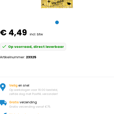
€ 4,49
incl. btw
Op voorraad, direct leverbaar
Artikelnummer:
23325
Veilig
en snel
Op werkdagen voor 16:00 besteld,
zelfde dag met PostNL verzonden!
Gratis
verzending
Gratis verzending vanaf €75.