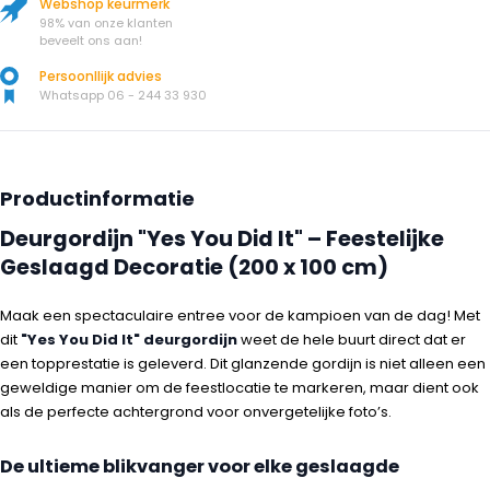
Webshop keurmerk
98% van onze klanten
beveelt ons aan!
Persoonllijk advies
Whatsapp 06 - 244 33 930
Productinformatie
Deurgordijn "Yes You Did It" – Feestelijke
Geslaagd Decoratie (200 x 100 cm)
Maak een spectaculaire entree voor de kampioen van de dag! Met
dit
"Yes You Did It" deurgordijn
weet de hele buurt direct dat er
een topprestatie is geleverd. Dit glanzende gordijn is niet alleen een
geweldige manier om de feestlocatie te markeren, maar dient ook
als de perfecte achtergrond voor onvergetelijke foto’s.
De ultieme blikvanger voor elke geslaagde