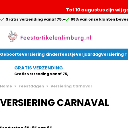
Tot 10 augustus zijn wij 
Gratis verzending vanaf 75,-
98% van onze klanten bevee
Geboorte
Versiering kinderfeestje
Verjaardag
Versiering 
Ga naar de inhoud
GRATIS VERZENDING
Gratis verzending vanaf 75,-
Home
>
Feestdagen
>
Versiering Carnaval
VERSIERING CARNAVAL