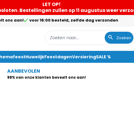
LET OP!
gesloten. Bestellingen zullen op 11 augustus weer ver
lt ons aan!
voor 16:00 besteld, zelfde dag verzonden
Zoeken
Themafeest
Huwelijk
Feestdagen
Versiering
SALE %
AANBEVOLEN
98% van onze klanten beveelt ons aan!