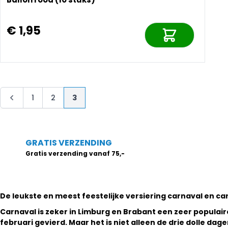
€ 1,95
Pagina
Pagina
Pagina
Pagina
U lees momenteel pagina
1
2
3
GRATIS VERZENDING
Gratis verzending vanaf 75,-
De leukste en meest feestelijke versiering carnaval en carn
Carnaval is zeker in Limburg en Brabant een zeer populai
februari gevierd. Maar het is niet alleen de drie dolle dag