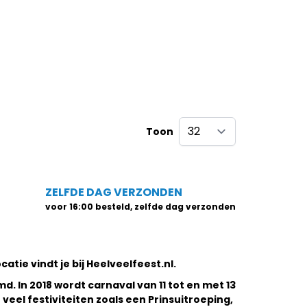
Toon
per pagina
ZELFDE DAG VERZONDEN
voor 16:00 besteld, zelfde dag verzonden
atie vindt je bij Heelveelfeest.nl.
md. In 2018 wordt
carnaval
van 11 tot en met 13
veel festiviteiten zoals een Prinsuitroeping,