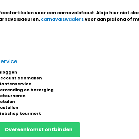
feestartikelen voor een carnavalsfeest. Als je hier niet sla
carnavalskleuren,
carnavalswaaiers
voor aan plafond of m
Service
nloggen
ccount aanmaken
lantenservice
erzending en bezorging
etourneren
etalen
estellen
ebshop keurmerk
Overeenkomst ontbinden