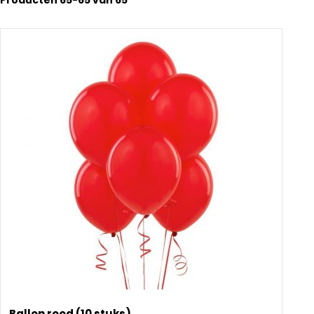
Producten
65
-
65
van
65
Ballon rood (10 stuks)