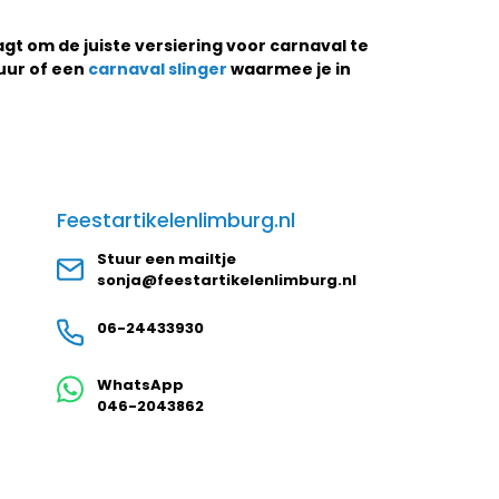
agt om de juiste versiering voor carnaval te
uur of een
carnaval slinger
waarmee je in
Feestartikelenlimburg.nl
Stuur een mailtje
sonja@feestartikelenlimburg.nl
06-24433930
WhatsApp
046-2043862