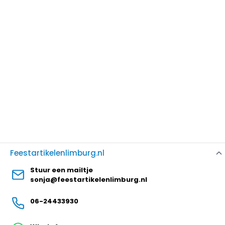
Feestartikelenlimburg.nl
Stuur een mailtje
sonja@feestartikelenlimburg.nl
06-24433930