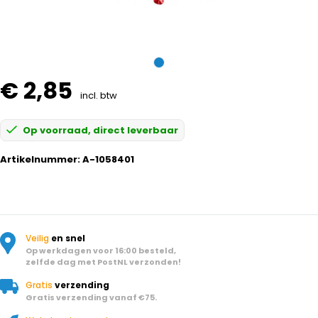
€ 2,85
incl. btw
Op voorraad, direct leverbaar
Artikelnummer:
A-1058401
Veilig
en snel
Op werkdagen voor 16:00 besteld,
zelfde dag met PostNL verzonden!
Gratis
verzending
Gratis verzending vanaf €75.