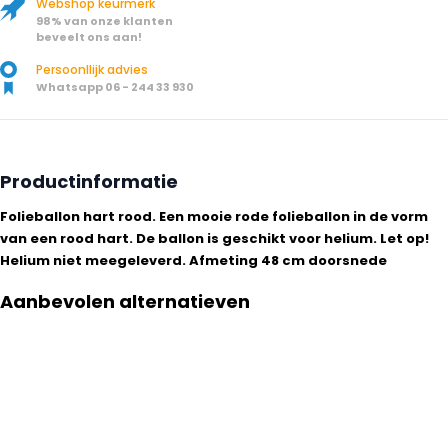
Webshop keurmerk
98% van onze klanten
beveelt ons aan!
Persoonllijk advies
Whatsapp 06 - 244 33 930
Productinformatie
Folieballon hart rood. Een mooie rode folieballon in de vorm
van een rood hart. De ballon is geschikt voor helium. Let op!
Helium niet meegeleverd. Afmeting 48 cm doorsnede
Aanbevolen alternatieven