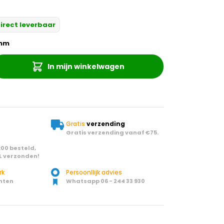
irect leverbaar
nm
In mijn winkelwagen
Gratis
verzending
Gratis verzending vanaf €75.
00 besteld,
L verzonden!
rk
Persoonllijk advies
nten
Whatsapp 06 - 244 33 930