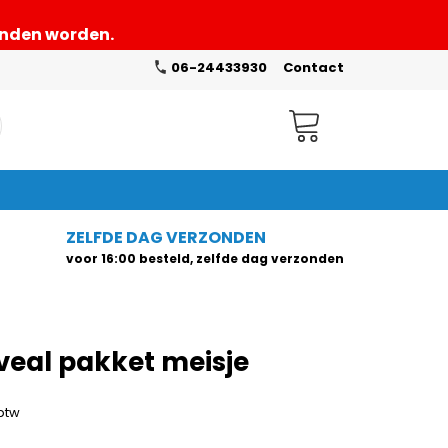
zonden worden.
06-24433930
Contact
Winkelwagen
ZELFDE DAG VERZONDEN
voor 16:00 besteld, zelfde dag verzonden
veal pakket meisje
 btw