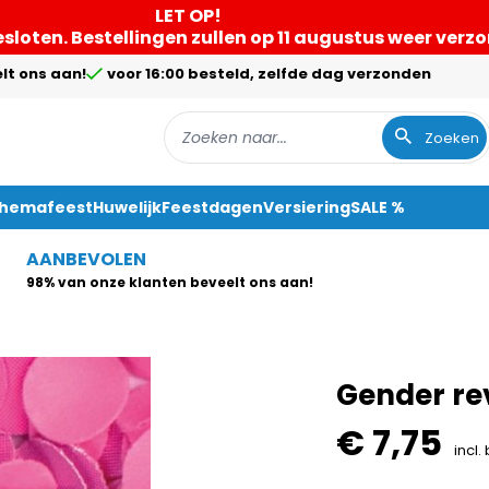
LET OP!
gesloten. Bestellingen zullen op 11 augustus weer ver
lt ons aan!
voor 16:00 besteld, zelfde dag verzonden
Zoeken
Themafeest
Huwelijk
Feestdagen
Versiering
SALE %
AANBEVOLEN
98% van onze klanten beveelt ons aan!
Gender re
€ 7,75
incl.