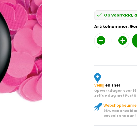
Op voorraad, d
Artikelnummer:
Ge
Aantal
Veilig
en snel
Op werkdagen voor 16:
zelfde dag met PostN
Webshop keurme
98% van onze kla
beveelt ons aan!