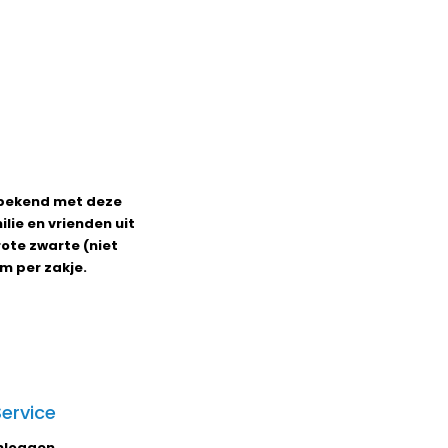
 bekend met deze
lie en vrienden uit
rote zwarte (niet
m per zakje.
Service
nloggen