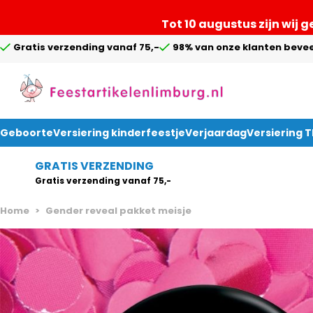
Tot 10 augustus zijn wij 
Gratis verzending vanaf 75,-
98% van onze klanten bevee
Geboorte
Versiering kinderfeestje
Verjaardag
Versiering 
Ga naar de inhoud
GRATIS VERZENDING
Gratis verzending vanaf 75,-
Home
>
Gender reveal pakket meisje