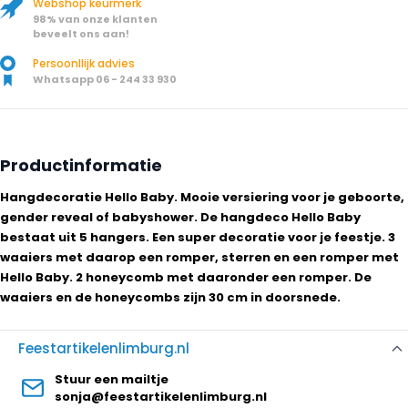
Webshop keurmerk
98% van onze klanten
beveelt ons aan!
Persoonllijk advies
Whatsapp 06 - 244 33 930
Productinformatie
Hangdecoratie Hello Baby. Mooie versiering voor je geboorte,
gender reveal of babyshower. De hangdeco Hello Baby
bestaat uit 5 hangers. Een super decoratie voor je feestje. 3
waaiers met daarop een romper, sterren en een romper met
Hello Baby. 2 honeycomb met daaronder een romper. De
waaiers en de honeycombs zijn 30 cm in doorsnede.
Feestartikelenlimburg.nl
Stuur een mailtje
sonja@feestartikelenlimburg.nl