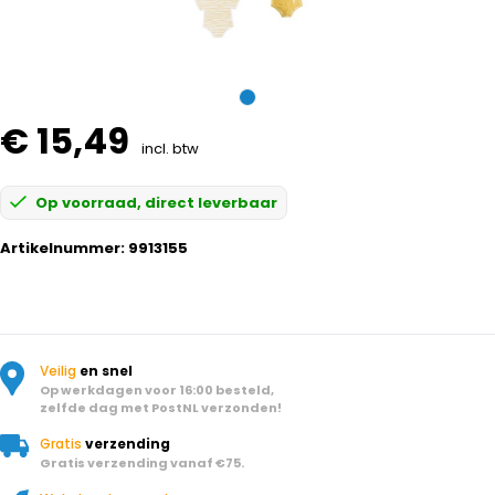
€ 15,49
incl. btw
Op voorraad, direct leverbaar
Artikelnummer:
9913155
Veilig
en snel
Op werkdagen voor 16:00 besteld,
zelfde dag met PostNL verzonden!
Gratis
verzending
Gratis verzending vanaf €75.