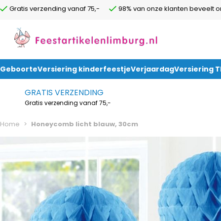
Gratis verzending vanaf 75,-
98% van onze klanten beveelt o
Geboorte
Versiering kinderfeestje
Verjaardag
Versiering 
Ga naar de inhoud
GRATIS VERZENDING
Gratis verzending vanaf 75,-
Home
>
Honeycomb licht blauw, 30cm