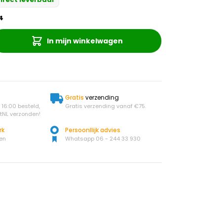
4
In mijn winkelwagen
Gratis
verzending
16:00 besteld,
Gratis verzending vanaf €75.
tNL verzonden!
rk
Persoonllijk advies
en
Whatsapp 06 - 244 33 930