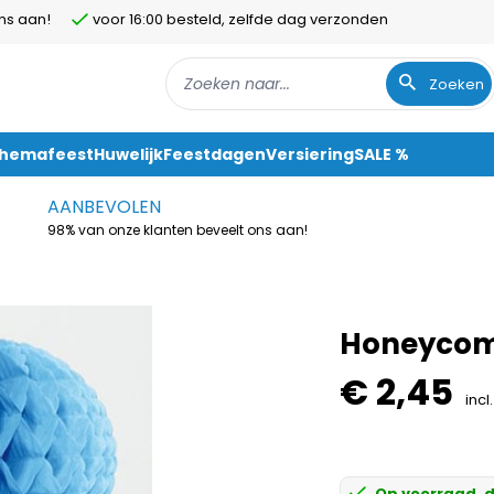
ns aan!
voor 16:00 besteld, zelfde dag verzonden
Zoeken
Themafeest
Huwelijk
Feestdagen
Versiering
SALE %
AANBEVOLEN
98% van onze klanten beveelt ons aan!
Honeycomb
€ 2,45
incl
Op voorraad, d