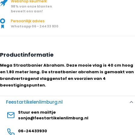
Webshop keurmerk
98% van onze klanten
beveelt ons aan!
Persoonllijk advies
Whatsapp 06 - 244 33 930
Productinformatie
Mega Straatbanier Abraham. Deze mooie vlag is 40 cm hoog
en 1.80 meter lang. De straatbanier abraham is gemaakt van
brandvertragend vlaggenstof en voorzien van 4
bevestigingspunten.
Feestartikelenlimburg.nl
Stuur een mailtje
sonja@feestartikelenlimburg.nl
06-24433930