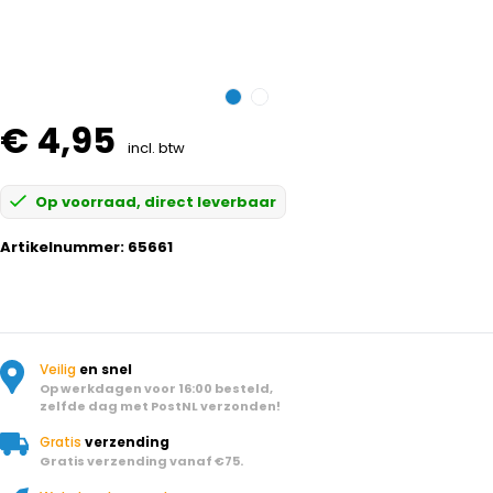
€ 4,95
incl. btw
Op voorraad, direct leverbaar
Artikelnummer:
65661
Veilig
en snel
Op werkdagen voor 16:00 besteld,
zelfde dag met PostNL verzonden!
Gratis
verzending
Gratis verzending vanaf €75.