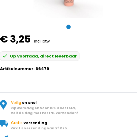
€ 3,25
incl. btw
Op voorraad, direct leverbaar
Artikelnummer:
66479
Veilig
en snel
Op werkdagen voor 16:00 besteld,
zelfde dag met PostNL verzonden!
Gratis
verzending
Gratis verzending vanaf €75.