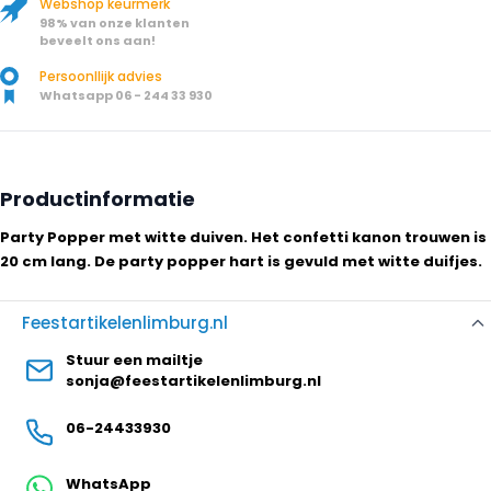
Webshop keurmerk
98% van onze klanten
beveelt ons aan!
Persoonllijk advies
Whatsapp 06 - 244 33 930
Productinformatie
Party Popper met witte duiven. Het confetti kanon trouwen is
20 cm lang. De party popper hart is gevuld met witte duifjes.
Feestartikelenlimburg.nl
Stuur een mailtje
sonja@feestartikelenlimburg.nl
06-24433930
WhatsApp