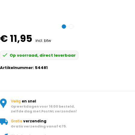
€ 11,95
incl. btw
Op voorraad, direct leverbaar
Artikelnummer:
54481
Veilig
en snel
Op werkdagen voor 16:00 besteld,
zelfde dag met PostNL verzonden!
Gratis
verzending
Gratis verzending vanaf €75.