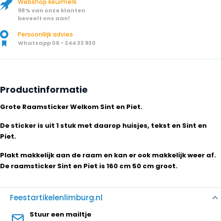
Webshop keurmerk
98% van onze klanten
beveelt ons aan!
Persoonllijk advies
Whatsapp 06 - 244 33 930
Productinformatie
Grote Raamsticker Welkom Sint en Piet.
De sticker is uit 1 stuk met daarop huisjes, tekst en Sint en
Piet.
Plakt makkelijk aan de raam en kan er ook makkelijk weer af.
De raamsticker Sint en Piet is 160 cm 50 cm groot.
Feestartikelenlimburg.nl
Stuur een mailtje