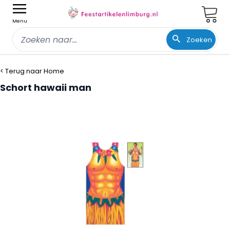
Wink
Menu
Zoeken
Ga naar de inhoud
< Terug naar Home
Schort hawaii man