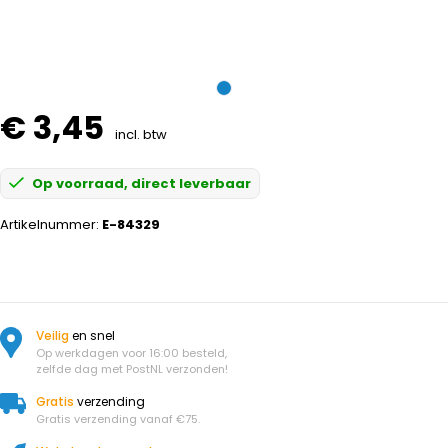
€ 3,45
incl. btw
Op voorraad, direct leverbaar
Artikelnummer:
E-84329
Veilig
en snel
Op werkdagen voor 16:00 besteld,
zelfde dag met PostNL verzonden!
Gratis
verzending
Gratis verzending vanaf €75.