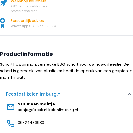
Webshop keurmerk
98% van onze klanten
beveelt ons aan!
Persoonllijk advies
Whatsapp 06 - 244 33 930
Productinformatie
Schort hawaii man. Een leuke BBQ schort voor uw hawaiifeestje. De
schort is gemaakt van plastic en heeft de opdruk van een gespierde
man. 1 maat .
Feestartikelenlimburg.nl
Stuur een mailtje
sonja@feestartikelenlimburg.nl
06-24433930