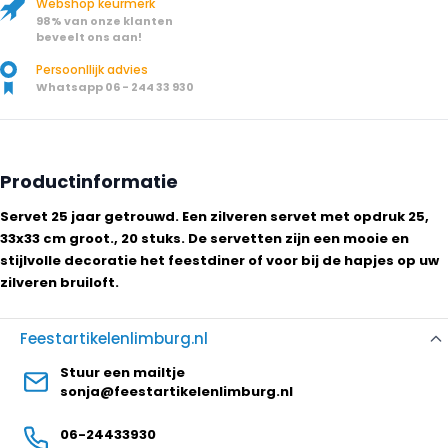
Webshop keurmerk
98% van onze klanten
beveelt ons aan!
Persoonllijk advies
Whatsapp 06 - 244 33 930
Productinformatie
Servet 25 jaar getrouwd. Een zilveren servet met opdruk 25,
33x33 cm groot., 20 stuks. De servetten zijn een mooie en
stijlvolle decoratie het feestdiner of voor bij de hapjes op uw
zilveren bruiloft.
Feestartikelenlimburg.nl
Stuur een mailtje
sonja@feestartikelenlimburg.nl
06-24433930