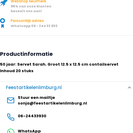
Webshop keurmerk
98% van onze klanten
beveelt ons aan!
Persoonllijk advies
Whatsapp 06 - 244 33 930
Productinformatie
50 jaar: Servet Sarah. Groot 12.5 x 12.5 cm contailservet
Inhoud 20 stuks
Feestartikelenlimburg.nl
Stuur een mailtje
sonja@feestartikelenlimburg.nl
06-24433930
WhatsApp