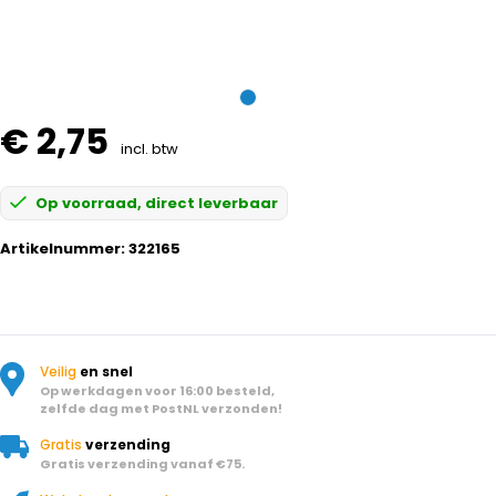
€ 2,75
incl. btw
Op voorraad, direct leverbaar
Artikelnummer:
322165
Veilig
en snel
Op werkdagen voor 16:00 besteld,
zelfde dag met PostNL verzonden!
Gratis
verzending
Gratis verzending vanaf €75.