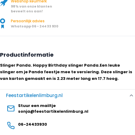
Webshop keurmerk
98% van onze klanten
beveelt ons aan!
Persoonllijk advies
Whatsapp 06 - 244 33 930
Productinformatie
Slinger Panda. Happy Birthday slinger Panda.Een leuke
slinger om je Panda feestje mee te versiering. Deze slinger is
van karton gemaakt en is 2.23 meter lang en 17.7 hoog.
Feestartikelenlimburg.nl
Stuur een mailtje
sonja@feestartikelenlimburg.nl
06-24433930