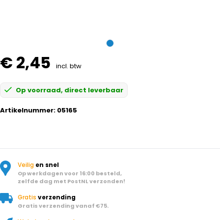
€ 2,45
incl. btw
Op voorraad, direct leverbaar
Artikelnummer:
05165
Veilig
en snel
Op werkdagen voor 16:00 besteld,
zelfde dag met PostNL verzonden!
Gratis
verzending
Gratis verzending vanaf €75.