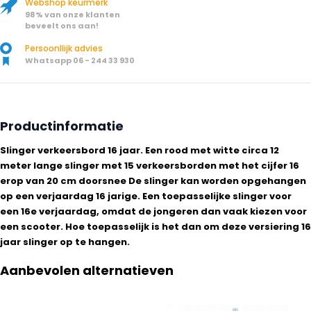
Webshop keurmerk
98% van onze klanten
beveelt ons aan!
Persoonllijk advies
Whatsapp 06 - 244 33 930
Productinformatie
Slinger verkeersbord 16 jaar. Een rood met witte circa 12
meter lange slinger met 15 verkeersborden met het cijfer 16
erop van 20 cm doorsnee De slinger kan worden opgehangen
op een verjaardag 16 jarige. Een toepasselijke slinger voor
een 16e verjaardag, omdat de jongeren dan vaak kiezen voor
een scooter. Hoe toepasselijk is het dan om deze versiering 16
jaar slinger op te hangen.
Aanbevolen alternatieven