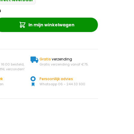
3
In mijn winkelwagen
Gratis
verzending
16:00 besteld,
Gratis verzending vanaf €75.
tNL verzonden!
rk
Persoonllijk advies
en
Whatsapp 06 - 244 33 930