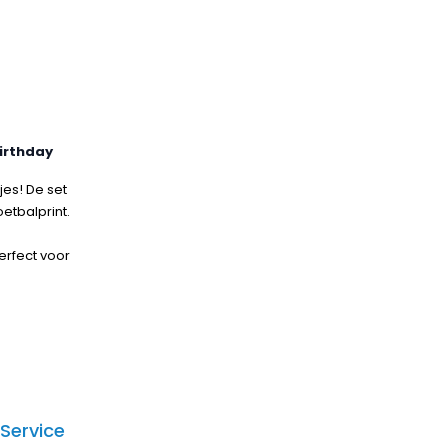
Birthday
es! De set
etbalprint.
perfect voor
Service