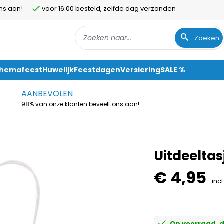
ns aan!
voor 16:00 besteld, zelfde dag verzonden
Zoeken
Themafeest
Huwelijk
Feestdagen
Versiering
SALE %
AANBEVOLEN
98% van onze klanten beveelt ons aan!
Uitdeeltas
€ 4,95
incl
Op voorraad, d