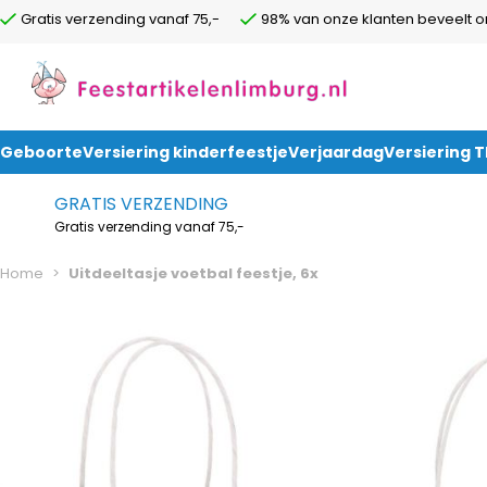
Gratis verzending vanaf 75,-
98% van onze klanten beveelt o
Geboorte
Versiering kinderfeestje
Verjaardag
Versiering 
Ga naar de inhoud
GRATIS VERZENDING
Gratis verzending vanaf 75,-
Home
>
Uitdeeltasje voetbal feestje, 6x