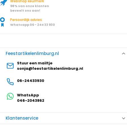
Webshop keurmerk
98% van onze klanten
beveelt ons aan!
Persoonllijk advies
Whatsapp 06 - 244 33 930
Feestartikelenlimburg.nl
Stuur een mailtje
sonja@feestartikelenlimburg.nl
06-24433930
WhatsApp
046-2043862
Klantenservice