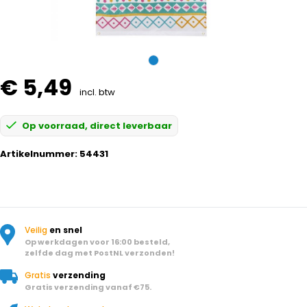
€ 5,49
incl. btw
Op voorraad, direct leverbaar
Artikelnummer:
54431
Veilig
en snel
Op werkdagen voor 16:00 besteld,
zelfde dag met PostNL verzonden!
Gratis
verzending
Gratis verzending vanaf €75.