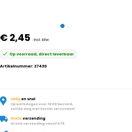
€ 2,45
incl. btw
Op voorraad, direct leverbaar
Artikelnummer:
27430
Veilig
en snel
Op werkdagen voor 16:00 besteld,
zelfde dag met PostNL verzonden!
Gratis
verzending
Gratis verzending vanaf €75.