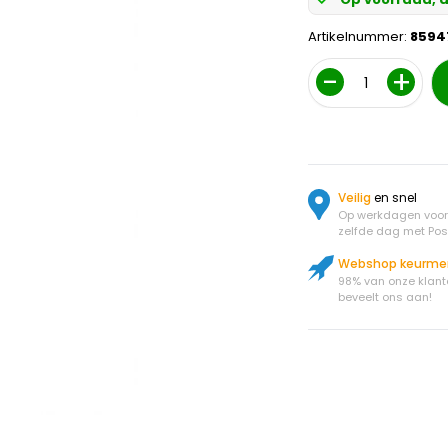
Artikelnummer:
8594
Aantal
Veilig
en snel
Op werkdagen voor 
zelfde dag met Pos
Webshop keurme
98% van onze klant
beveelt ons aan!