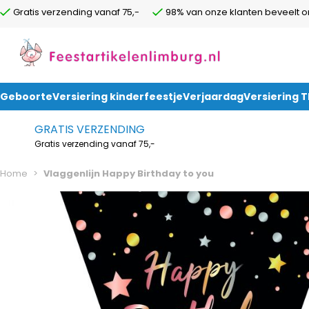
Gratis verzending vanaf 75,-
98% van onze klanten beveelt o
Geboorte
Versiering kinderfeestje
Verjaardag
Versiering 
Ga naar de inhoud
GRATIS VERZENDING
Gratis verzending vanaf 75,-
Home
>
Vlaggenlijn Happy Birthday to you