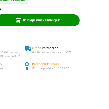
7
In mijn winkelwagen
Gratis
verzending
16:00 besteld,
Gratis verzending vanaf €75.
tNL verzonden!
rk
Persoonllijk advies
en
Whatsapp 06 - 244 33 930