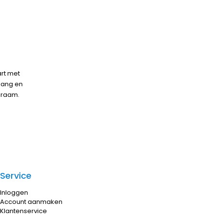
art met
 lang en
 raam.
Service
Inloggen
Account aanmaken
Klantenservice