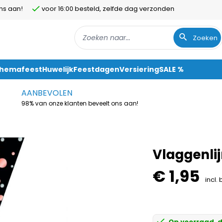
ns aan!
voor 16:00 besteld, zelfde dag verzonden
Zoeken
Themafeest
Huwelijk
Feestdagen
Versiering
SALE %
AANBEVOLEN
98% van onze klanten beveelt ons aan!
Vlaggenli
€ 1,95
incl.
Op voorraad, d