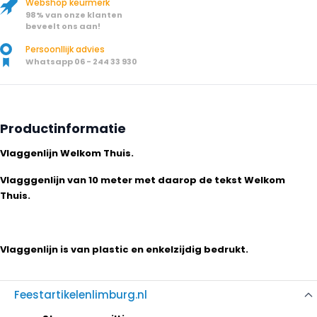
Webshop keurmerk
98% van onze klanten
beveelt ons aan!
Persoonllijk advies
Whatsapp 06 - 244 33 930
Productinformatie
Vlaggenlijn Welkom Thuis.
Vlagggenlijn van 10 meter met daarop de tekst Welkom
Thuis.
Vlaggenlijn is van plastic en enkelzijdig bedrukt.
Feestartikelenlimburg.nl