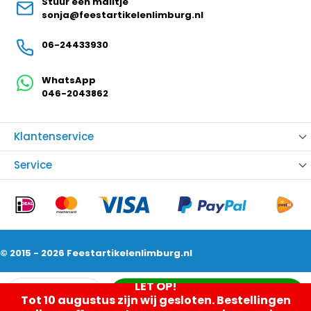
Stuur een mailtje
sonja@feestartikelenlimburg.nl
06-24433930
WhatsApp
046-2043862
Klantenservice
Service
© 2015 - 2026 Feestartikelenlimburg.nl
Aantal
LET OP!
In mijn winkelwagen
Tot 10 augustus zijn wij gesloten. Bestellingen