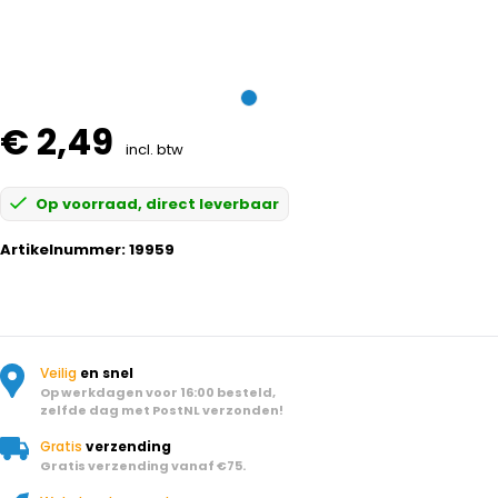
€ 2,49
incl. btw
Op voorraad, direct leverbaar
Artikelnummer:
19959
Veilig
en snel
Op werkdagen voor 16:00 besteld,
zelfde dag met PostNL verzonden!
Gratis
verzending
Gratis verzending vanaf €75.