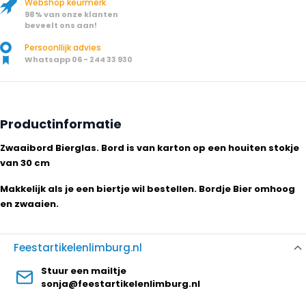
Webshop keurmerk
98% van onze klanten
beveelt ons aan!
Persoonllijk advies
Whatsapp 06 - 244 33 930
Productinformatie
Zwaaibord Bierglas. Bord is van karton op een houiten stokje
van 30 cm
Makkelijk als je een biertje wil bestellen. Bordje Bier omhoog
en zwaaien.
Feestartikelenlimburg.nl
Stuur een mailtje
sonja@feestartikelenlimburg.nl